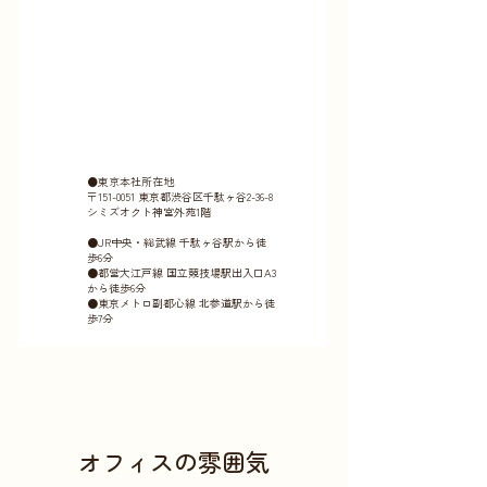
●東京本社所在地
〒151-0051 東京都渋谷区千駄ヶ谷2-36-8
シミズオクト神宮外苑1階
●JR中央・総武線 千駄ヶ谷駅から徒
歩6分
●都営大江戸線 国立競技場駅出入口A3
から徒歩6分
●東京メトロ副都心線 北参道駅から徒
歩7分
オフィスの雰囲気