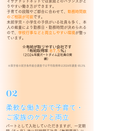
イサナドットネットでは家庭とのバランスがと
りやすい働き方ができます。
子育ての段階やご都合に合わせて、
勤務時間数
のご相談が可能
です。
未就学児・小学生の子供がいる社員も多く、本
人の裁量により勤務日・勤務時間が決められる
ので、
学校行事などと両立しやすい環境
が整っ
ています。
☆有給が取りやすい会社です
「有給取得率
87.5
%」
（2024年度パートタイム正社員の実
績）
※厚労省の就労条件総合調査では平均取得率は2024年調査 65.3％
02
柔軟な働き方で子育て・
ご家族のケアと両立
パートとして入社していただきますが、一定期